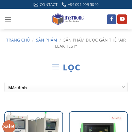
Skip
CONTACT
+84 091 999 5040
to
content
TRANG CHỦ
/
SẢN PHẨM
/
SẢN PHẨM ĐƯỢC GẮN THẺ “AIR
LEAK TEST”
LỌC
Sale!