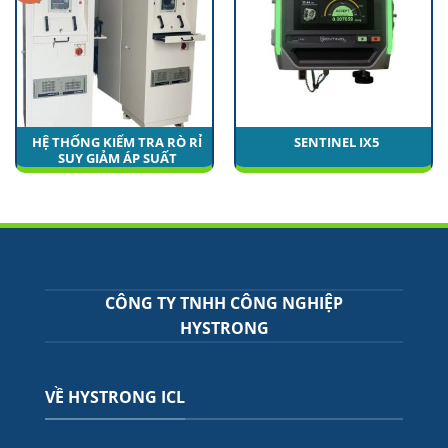
HỆ THỐNG KIỂM TRA RÒ RỈ
SENTINEL IX5
SUY GIẢM ÁP SUẤT
ORIGINAL
CURRENT
₫
650.000.000
₫
450.000.000
PRICE
PRICE
WAS:
IS:
₫650.000.000.
₫450.000.000.
CÔNG TY TNHH CÔNG NGHIỆP
HYSTRONG
VỀ HYSTRONG ICL