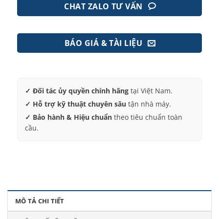
được là: 0.1 Pa/0.001 mbar/0.0000145 psi
CHAT ZALO TƯ VẤN
Có thể cung cấp bài đo tốc độ rò rỉ: SCC/M, SCC/S
Có thể xử lý trong môi trường chân không
BÁO GIÁ & TÀI LIỆU
✓ Đối tác ủy quyền chính hãng
tại Việt Nam.
✓ Hỗ trợ kỹ thuật chuyên sâu
tận nhà máy.
✓ Bảo hành & Hiệu chuẩn
theo tiêu chuẩn toàn
cầu.
MÔ TẢ CHI TIẾT