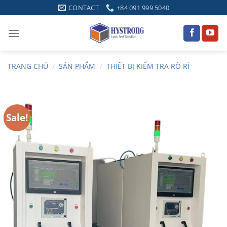
Skip
CONTACT
+84 091 999 5040
to
content
TRANG CHỦ
/
SẢN PHẨM
/
THIẾT BỊ KIỂM TRA RÒ RỈ
Sale!