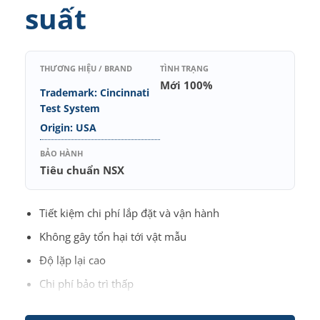
suất
THƯƠNG HIỆU / BRAND
TÌNH TRẠNG
Mới 100%
Trademark: Cincinnati
Test System
Origin: USA
BẢO HÀNH
Tiêu chuẩn NSX
Tiết kiệm chi phí lắp đặt và vận hành
Không gây tổn hại tới vật mẫu
Độ lặp lại cao
Chi phí bảo trì thấp
Độ nhạy cao. Sự thay đổi áp suất có thẻ phát hiện