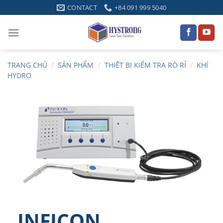
Skip
CONTACT
+84 091 999 5040
to
content
TRANG CHỦ
/
SẢN PHẨM
/
THIẾT BỊ KIỂM TRA RÒ RỈ
/
KHÍ
HYDRO
INFICON