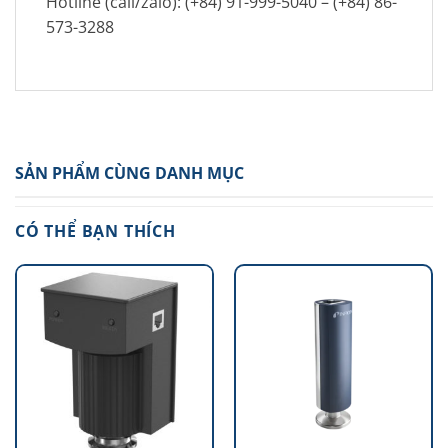
Hotline (call/zalo): (+84) 91-999-5040 – (+84) 86-
573-3288
SẢN PHẨM CÙNG DANH MỤC
CÓ THỂ BẠN THÍCH