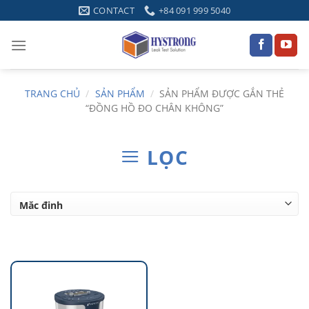
Skip
CONTACT
+84 091 999 5040
to
content
TRANG CHỦ
/
SẢN PHẨM
/
SẢN PHẨM ĐƯỢC GẮN THẺ
“ĐỒNG HỒ ĐO CHÂN KHÔNG”
LỌC