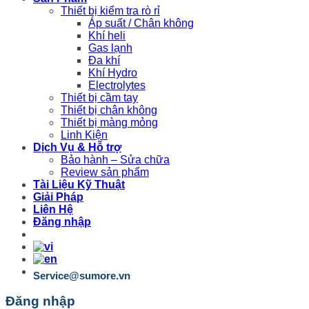
Thiết bị kiểm tra rò rỉ
Áp suất / Chân không
Khí heli
Gas lạnh
Đa khí
Khí Hydro
Electrolytes
Thiết bị cầm tay
Thiết bị chân không
Thiết bị màng mỏng
Linh Kiện
Dịch Vụ & Hỗ trợ
Bảo hành – Sửa chữa
Review sản phẩm
Tài Liệu Kỹ Thuật
Giải Pháp
Liên Hệ
Đăng nhập
Service@sumore.vn
Đăng nhập