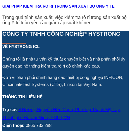
GIẢI PHÁP KIỂM TRA RÒ RỈ TRONG SẢN XUẤT BỘ ỐNG Y TẾ
Trong quá trình sản xuất, việc kiểm tra rò rỉ trong sản xuất bộ
ống Y tế luôn yêu cầu giảm áp suất khí nén
CÔNG TY TNHH CÔNG NGHIỆP HYSTRONG
VỀ HYSTRONG ICL
Chúng tôi là nhà tư vấn kỹ thuật chuyên biệt và nhà phân phối ủy
quyền các hệ thống kiểm tra rò rỉ độ chính xác cao.
Đơn vị phân phối chính hãng các thiết bị công nghiệp INFICON,
Cincinnati-Test Systems (CTS), Linxon tại Việt Nam.
THÔNG TIN LIÊN HỆ
Trụ sở:
9 Đường Nguyễn Hữu Cảnh, Phường Thạnh Mỹ Tây,
Thành phố Hồ Chí Minh, 70000, VN
Điện thoại:
0865 733 288