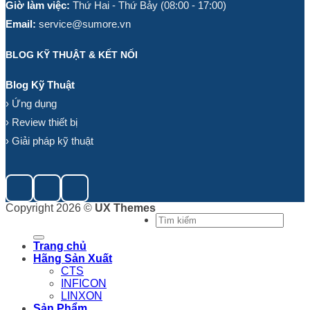
Giờ làm việc:
Thứ Hai - Thứ Bảy (08:00 - 17:00)
Email:
service@sumore.vn
BLOG KỸ THUẬT & KẾT NỐI
Blog Kỹ Thuật
› Ứng dụng
› Review thiết bị
› Giải pháp kỹ thuật
Copyright 2026 ©
UX Themes
Tìm
kiếm:
Trang chủ
Hãng Sản Xuất
CTS
INFICON
LINXON
Sản Phẩm