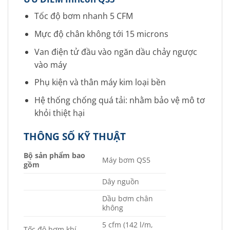
Tốc độ bơm nhanh 5 CFM
Mực độ chân không tới 15 microns
Van điện tử đầu vào ngăn dầu chảy ngược
vào máy
Phụ kiện và thân máy kim loại bền
Hệ thống chống quá tải: nhằm bảo vệ mô tơ
khỏi thiệt hại
THÔNG SỐ KỸ THUẬT
Bộ sản phẩm bao
Máy bơm QS5
gồm
Dây nguồn
Dầu bơm chân
không
5 cfm (142 l/m,
Tốc độ bơm khí