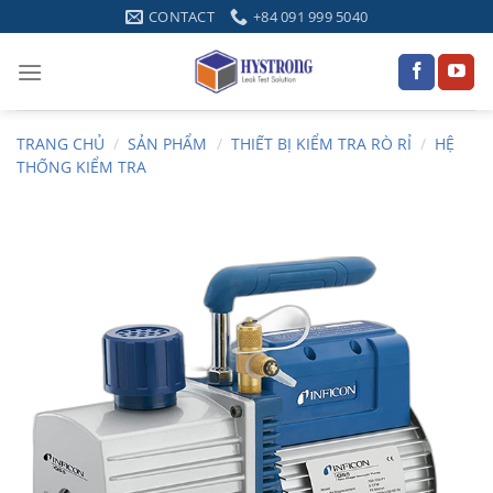
Skip
CONTACT
+84 091 999 5040
to
content
TRANG CHỦ
/
SẢN PHẨM
/
THIẾT BỊ KIỂM TRA RÒ RỈ
/
HỆ
THỐNG KIỂM TRA