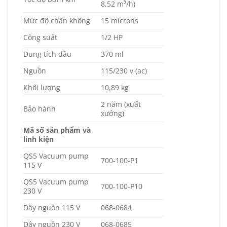
8,52 m³/h)
Mức độ chân không
15 microns
Công suất
1/2 HP
Dung tích dầu
370 ml
Nguồn
115/230 v (ac)
Khối lượng
10,89 kg
2 năm (xuất
Bảo hành
xưởng)
Mã số sản phẩm và
linh kiện
QS5 Vacuum pump
700-100-P1
115 V
QS5 Vacuum pump
700-100-P10
230 V
Dây nguồn 115 V
068-0684
Dây nguồn 230 V
068-0685