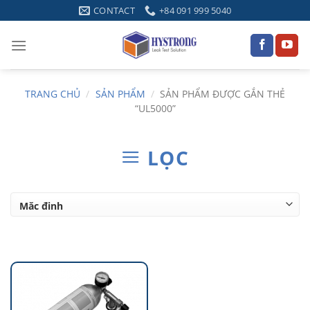
Skip
CONTACT
+84 091 999 5040
to
content
TRANG CHỦ
/
SẢN PHẨM
/
SẢN PHẨM ĐƯỢC GẮN THẺ
“UL5000”
LỌC