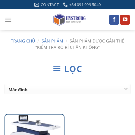
Skip
CONTACT
+84 091 999 5040
to
content
TRANG CHỦ
/
SẢN PHẨM
/
SẢN PHẨM ĐƯỢC GẮN THẺ
“KIỂM TRA RÒ RỈ CHÂN KHÔNG”
LỌC