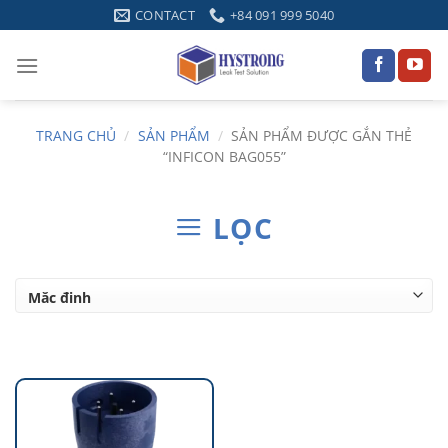
Skip
CONTACT
+84 091 999 5040
to
content
TRANG CHỦ
/
SẢN PHẨM
/
SẢN PHẨM ĐƯỢC GẮN THẺ
“INFICON BAG055”
LỌC