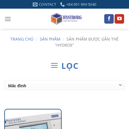
Skip
CONTACT
+84 091 999 5040
to
content
TRANG CHỦ
/
SẢN PHẨM
/
SẢN PHẨM ĐƯỢC GẮN THẺ
“HYDROE”
LỌC