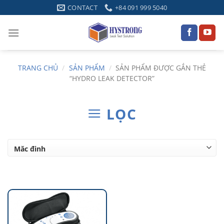
Skip
CONTACT
+84 091 999 5040
to
content
TRANG CHỦ
/
SẢN PHẨM
/
SẢN PHẨM ĐƯỢC GẮN THẺ
“HYDRO LEAK DETECTOR”
LỌC