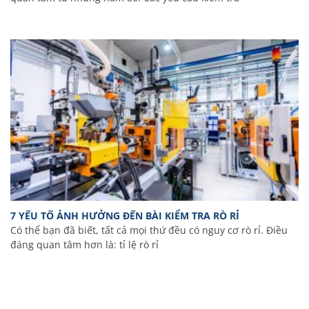
7 YẾU TỐ ẢNH HƯỞNG ĐẾN BÀI KIỂM TRA RÒ RỈ
Có thể bạn đã biết, tất cả mọi thứ đều có nguy cơ rò rỉ. Điều
đáng quan tâm hơn là: tỉ lệ rò rỉ