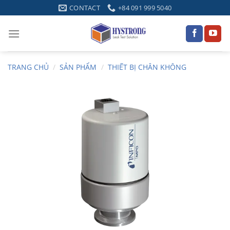
Skip
CONTACT
+84 091 999 5040
to
content
TRANG CHỦ
/
SẢN PHẨM
/
THIẾT BỊ CHÂN KHÔNG