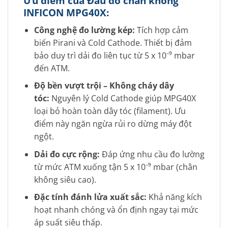
Ưu điểm của Đầu đo chân không
INFICON MPG40X:
Công nghệ đo lường kép:
Tích hợp cảm
biến Pirani và Cold Cathode. Thiết bị đảm
bảo duy trì dải đo liên tục từ 5 x 10⁻⁹ mbar
đến ATM.
Độ bền vượt trội – Không cháy dây
tóc:
Nguyên lý Cold Cathode giúp MPG40X
loại bỏ hoàn toàn dây tóc (filament). Ưu
điểm này ngăn ngừa rủi ro dừng máy đột
ngột.
Dải đo cực rộng:
Đáp ứng nhu cầu đo lường
từ mức ATM xuống tận 5 x 10⁻⁹ mbar (chân
không siêu cao).
Đặc tính đánh lửa xuất sắc:
Khả năng kích
hoạt nhanh chóng và ổn định ngay tại mức
áp suất siêu thấp.