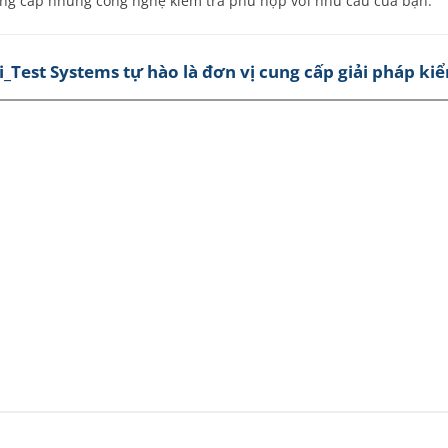
ng cấp những công nghệ kiểm tra phù hợp với nhu cầu của bạn.
i_Test Systems tự hào là đơn vị cung cấp giải pháp ki