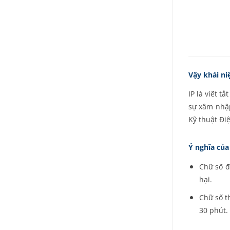
Vậy khái ni
IP là viết t
sự xâm nhập
Kỹ thuật Điệ
Ý nghĩa của
Chữ số đ
hại.
Chữ số t
30 phút.