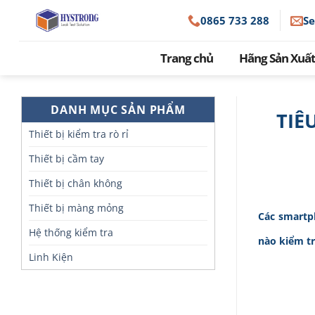
Skip
0865 733 288
S
to
content
Trang chủ
Hãng Sản Xuất
DANH MỤC SẢN PHẨM
TIÊ
Thiết bị kiểm tra rò rỉ
Thiết bị cầm tay
Thiết bị chân không
Thiết bị màng mỏng
Các smartph
Hệ thống kiểm tra
nào kiểm t
Linh Kiện