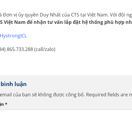
à Đơn vị ủy quyền Duy Nhất của CTS tại Việt Nam. Với đội n
TS Việt Nam để nhận tư vấn lắp đặt hệ thống phù hợp n
HystrongICL
84) 865.733.288 (call/zalo)
i bình luận
 email của bạn sẽ không được công bố.
Required fields are
uận
*