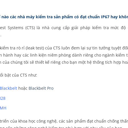
ế nào các nhà máy kiểm tra sản phẩm có đạt chuẩn IP67 hay khô
-Test Systems (CTS) là nhà cung cấp giải pháp kiểm tra mức đ
.
 kiểm tra rò rỉ (leak test) của CTS luôn đem lại sự tin tưởng tuyệt 
n hành hay các linh kiện niêm phòng dành riêng cho ngành kiểm tra 
ên của chúng tôi sẽ thiết kế riêng cho bạn một hệ thống tích hợp ho
i bật của CTS như:
 Blackbelt
hoặc
Blackbelt Pro
I28
 MH
 triển của khoa học công nghệ, các sản phẩm đạt chuẩn chống thấm