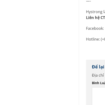
—-
Hystrong l
Liên hệ C
Facebook:
Hotline: (+
Để lạ
Địa chỉ
Bình L