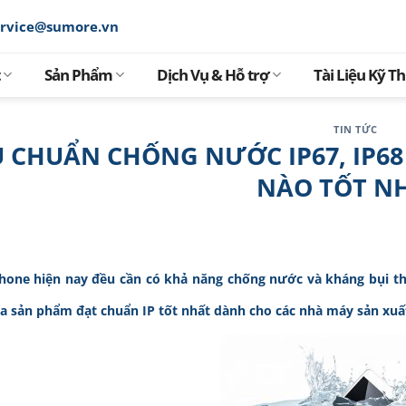
ervice@sumore.vn
Sản Phẩm
Dịch Vụ & Hỗ trợ
Tài Liệu Kỹ T
TIN TỨC
U CHUẨN CHỐNG NƯỚC IP67, IP68
NÀO TỐT N
one hiện nay đều cần có khả năng chống nước và kháng bụi theo
ra sản phẩm đạt chuẩn IP tốt nhất dành cho các nhà máy sản xu