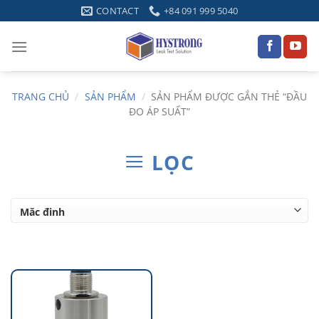
Skip
CONTACT
+84 091 999 5040
to
content
TRANG CHỦ
/
SẢN PHẨM
/
SẢN PHẨM ĐƯỢC GẮN THẺ “ĐẦU
ĐO ÁP SUẤT”
LỌC