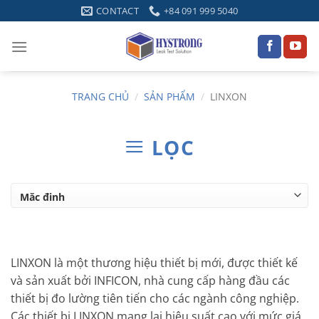
Skip
CONTACT
+84 091 999 5040
to
content
TRANG CHỦ
/
SẢN PHẨM
/
LINXON
LỌC
LINXON là một thương hiệu thiết bị mới, được thiết kế
và sản xuất bởi INFICON, nhà cung cấp hàng đầu các
thiết bị đo lường tiên tiến cho các ngành công nghiệp.
Các thiết bị LINXON mang lại hiệu suất cao với mức giá