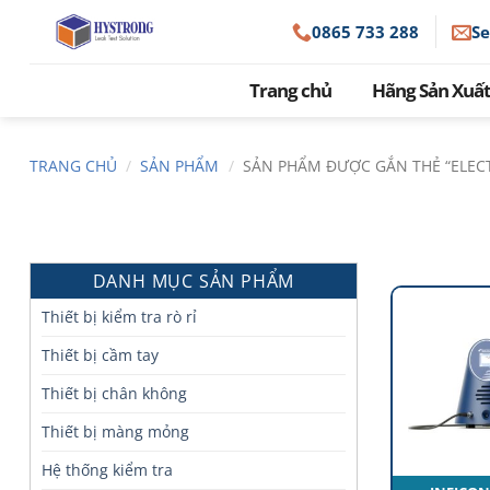
Skip
0865 733 288
S
to
content
Trang chủ
Hãng Sản Xuất
TRANG CHỦ
/
SẢN PHẨM
/
SẢN PHẨM ĐƯỢC GẮN THẺ “ELEC
DANH MỤC SẢN PHẨM
Thiết bị kiểm tra rò rỉ
Thiết bị cầm tay
Thiết bị chân không
Thiết bị màng mỏng
Hệ thống kiểm tra