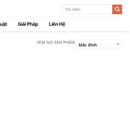
Tìm
kiếm:
huật
Giải Pháp
Liên Hệ
XEM %D SẢN PHẨM