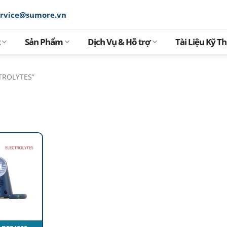
ervice@sumore.vn
Sản Phẩm
Dịch Vụ & Hỗ trợ
Tài Liệu Kỹ T
TROLYTES”