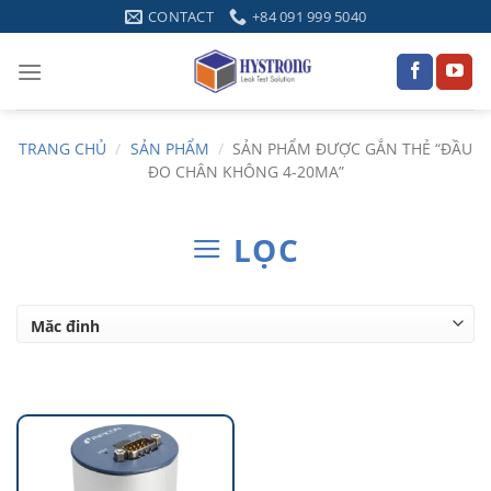
Skip
CONTACT
+84 091 999 5040
to
content
TRANG CHỦ
/
SẢN PHẨM
/
SẢN PHẨM ĐƯỢC GẮN THẺ “ĐẦU
ĐO CHÂN KHÔNG 4-20MA”
LỌC