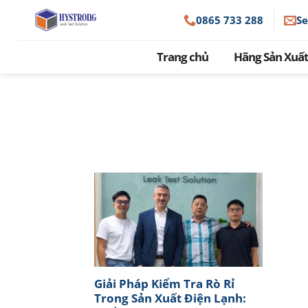
Skip
0865 733 288
S
to
content
Trang chủ
Hãng Sản Xuất
Giải Pháp Kiểm Tra Rò Rỉ
Trong Sản Xuất Điện Lạnh: